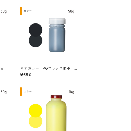
0g
ネオカラー PGブラックIK-P 5
0g
¥550