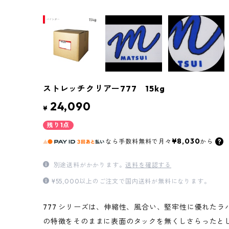
ストレッチクリアー777 15kg
24,090
¥
残り1点
¥8,030
なら
手数料無料で
月々
から
別途送料がかかります。
送料を確認する
¥55,000以上のご注文で国内送料が無料になります。
777 シリーズは、伸縮性、風合い、堅牢性に優れたラバ
の特徴をそのままに表面のタックを無くしさらったとし