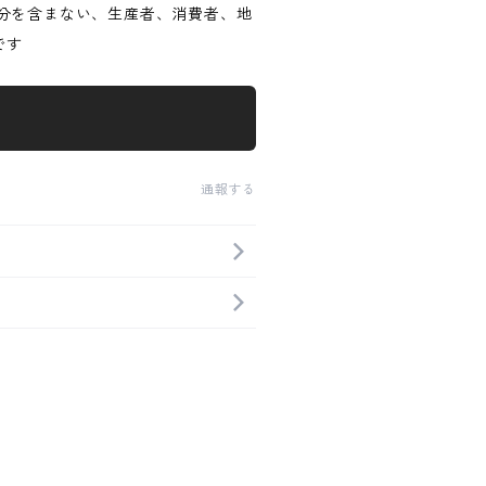
害な成分を含まない、生産者、消費者、地
です
通報する