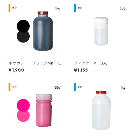
ネオカラー ブラックMK 1k
フィクサーV 50g
g
¥1,980
¥1,155