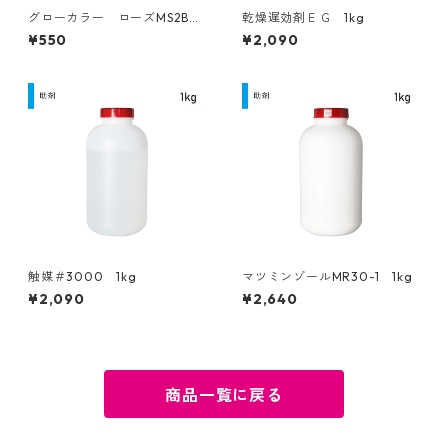
グローカラー ローズMS2B
乾燥遅効剤ＥＧ 1kg
50g
¥550
¥2,090
触媒＃3000 1kg
マツミンゾールMR30-1 1kg
¥2,090
¥2,640
商品一覧に戻る