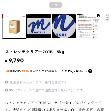
1
/5
ストレッチクリアー701B 5kg
9,790
¥
¥3,260
なら
手数料無料で
月々
から
別途送料がかかります。
送料を確認する
¥55,000以上のご注文で国内送料が無料になります。
ストレッチクリアー701Bは、ラバータイプのバインダーで
す。透明タイプで隠蔽力はありません。白～淡色ボディの着